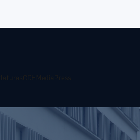
daturas
CDH
Media
Press