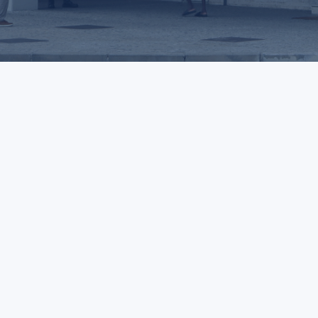
SEDE LUBANGO
Bairro do Tchioco, Zona Industrial II, Lubango – Angol