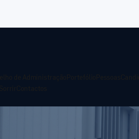
elho de Administração
Portefólio
Pessoas
Candi
Sorrir
Contactos