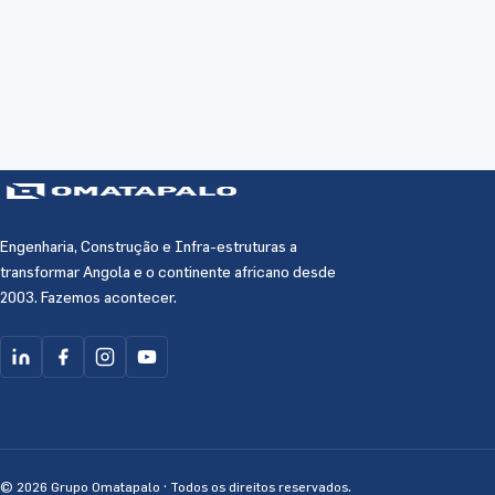
ESCRITÓRIO MARGINAL LUANDA
Avenida 4 de Fevereiro, Nº 93, Marginal de Luanda
EMAIL
info.ao@omatapalo.com
TELEFONE
+244 934 337 822
Engenharia, Construção e Infra-estruturas a
transformar Angola e o continente africano desde
2003. Fazemos acontecer.
© 2026 Grupo Omatapalo ·
Todos os direitos reservados.