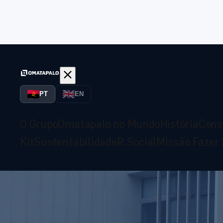
PT
PT
PT
EN
O Grupo
Omatapalo no Mundo
História
Cons
Kit
Sustentabilidade
R.Social
Missão Fazer 